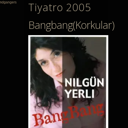
mdgangers
Tiyatro 2005
Bangbang(Korkular)