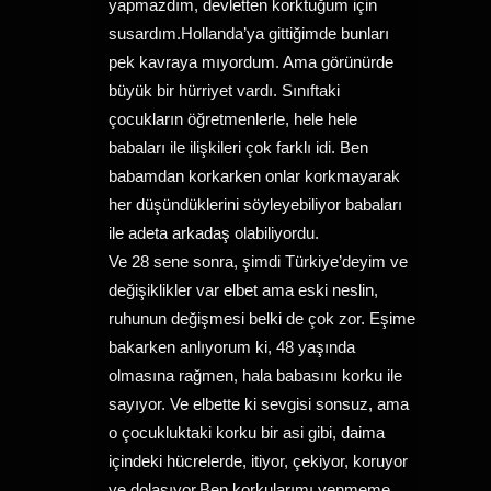
yapmazdım, devletten korktuğum için
susardım.Hollanda’ya gittiğimde bunları
pek kavraya mıyordum. Ama görünürde
büyük bir hürriyet vardı. Sınıftaki
çocukların öğretmenlerle, hele hele
babaları ile ilişkileri çok farklı idi. Ben
babamdan korkarken onlar korkmayarak
her düşündüklerini söyleyebiliyor babaları
ile adeta arkadaş olabiliyordu.
Ve 28 sene sonra, şimdi Türkiye’deyim ve
değişiklikler var elbet ama eski neslin,
ruhunun değişmesi belki de çok zor. Eşime
bakarken anlıyorum ki, 48 yaşında
olmasına rağmen, hala babasını korku ile
sayıyor. Ve elbette ki sevgisi sonsuz, ama
o çocukluktaki korku bir asi gibi, daima
içindeki hücrelerde, itiyor, çekiyor, koruyor
ve dolaşıyor.Ben korkularımı yenmeme