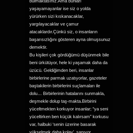
bulmaktasınız.Ama bunları
yaşayamayanlar ise siz o yolda
yürürken sizi kıskanacaklar,
yargılayacaklar ve çamur
atacaklardır.Çünkü siz, o insanların
başarısızlığını gösteren ayna olmuşsunuz
demektir.
Bu kişileri çok gördüğümü düşünmek bile
beni ürkütüyor, hele ki yaşamak daha da
üzücü. Geldiğimden beri, insanlar
birbirlerine parmak uzatıyorlar, gazeteler
baştakilerin birbirlerini suçlamaları ile
dolu… Birbirlerinin hatalarını sunmakla,
deşmekle dolup taş-makta.Birbirini
yüceltmekten korkuyor insanlar; “ya seni
yüceltirken ben küçük kalırsam” korkusu
var, halbuki ‘senin üzerine basarak
yükselmek daha kolay’, sanıyor