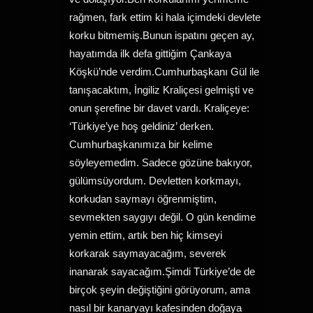
rağmen, fark ettim ki hala içimdeki devlete
korku bitmemiş.Bunun ispatını geçen ay,
hayatımda ilk defa gittiğim Çankaya
Köşkü’nde verdim.Cumhurbaşkanı Gül ile
tanışacaktım, İngiliz Kraliçesi gelmişti ve
onun şerefine bir davet vardı. Kraliçeye:
‘Türkiye’ye hoş geldiniz’ derken.
Cumhurbaşkanımıza bir kelime
söyleyemedim. Sadece gözüne bakıyor,
gülümsüyordum. Devletten korkmayı,
korkudan saymayı öğrenmiştim,
sevmekten saygıyı değil. O gün kendime
yemin ettim, artık ben hiç kimseyi
korkarak saymayacağım, severek
inanarak sayacağım.Şimdi Türkiye’de de
birçok şeyin değiştiğini görüyorum, ama
nasıl bir kanaryayı kafesinden doğaya