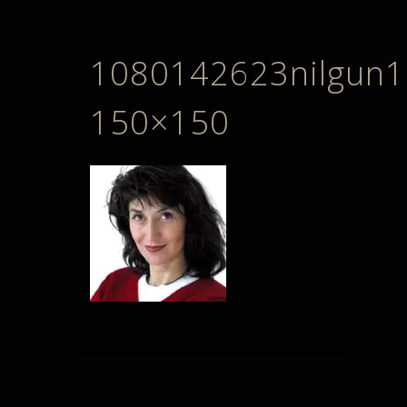
1080142623nilgun1
150×150